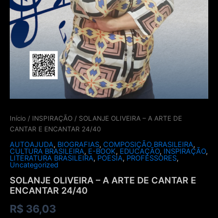
Início
/
INSPIRAÇÃO
/ SOLANJE OLIVEIRA – A ARTE DE
CANTAR E ENCANTAR 24/40
AUTOAJUDA
,
BIOGRAFIAS
,
COMPOSIÇÃO BRASILEIRA
,
CULTURA BRASILEIRA
,
E-BOOK
,
EDUCAÇÃO
,
INSPIRAÇÃO
,
LITERATURA BRASILEIRA
,
POESIA
,
PROFESSORES
,
Uncategorized
SOLANJE OLIVEIRA – A ARTE DE CANTAR E
ENCANTAR 24/40
R$
36,03