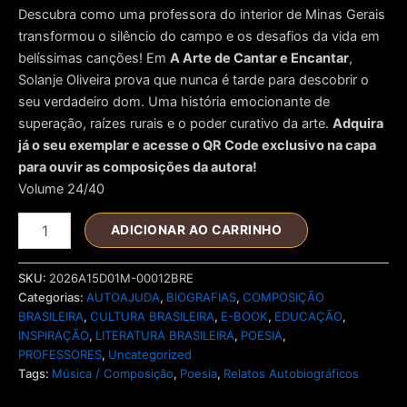
Descubra como uma professora do interior de Minas Gerais
transformou o silêncio do campo e os desafios da vida em
belíssimas canções! Em
A Arte de Cantar e Encantar
,
Solanje Oliveira prova que nunca é tarde para descobrir o
seu verdadeiro dom
. Uma história emocionante de
superação, raízes rurais e o poder curativo da arte
.
Adquira
já o seu exemplar e acesse o QR Code exclusivo na capa
para ouvir as composições da autora!
Volume 24/40
SOLANJE
ADICIONAR AO CARRINHO
OLIVEIRA
-
A
SKU:
2026A15D01M-00012BRE
ARTE
Categorias:
AUTOAJUDA
,
BIOGRAFIAS
,
COMPOSIÇÃO
DE
BRASILEIRA
,
CULTURA BRASILEIRA
,
E-BOOK
,
EDUCAÇÃO
,
CANTAR
INSPIRAÇÃO
,
LITERATURA BRASILEIRA
,
POESIA
,
E
PROFESSORES
,
Uncategorized
ENCANTAR
Tags:
Música / Composição
,
Poesia
,
Relatos Autobiográficos
24/40
quantidade