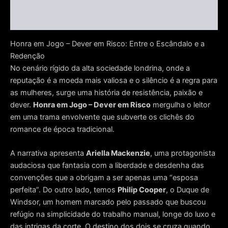
Informação adicional
Avaliações (0)
Honra em Jogo – Dever em Risco: Entre o Escândalo e a
Redenção
No cenário rígido da alta sociedade londrina, onde a
reputação é a moeda mais valiosa e o silêncio é a regra para
as mulheres, surge uma história de resistência, paixão e
dever
.
Honra em Jogo – Dever em Risco
mergulha o leitor
em uma trama envolvente que subverte os clichês do
romance de época tradicional.
A narrativa apresenta
Ariella Mackenzie
, uma protagonista
audaciosa que fantasia com a liberdade e desdenha das
convenções que a obrigam a ser apenas uma “esposa
perfeita”
.
Do outro lado, temos
Philip Cooper
, o Duque de
Windsor, um homem marcado pelo passado que buscou
refúgio na simplicidade do trabalho manual, longe do luxo e
das intrigas da corte
.
O destino dos dois se cruza quando