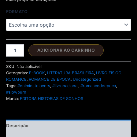
FORMATO
Honra
ADICIONAR AO CARRINHO
em
Jogo,
Dever
SKU:
Não aplicável
em
Categorias:
E-BOOK
,
LITERATURA BRASILEIRA
,
LIVRO FISICO
,
Risco
ROMANCE
,
ROMANCE DE ÉPOCA
,
Uncategorized
quantidade
Tags:
#enimiestolovers
,
#livronacional
,
#romancedeepoca
,
#slowburn
Marca:
EDITORA HISTORIAS DE SONHOS
Descrição