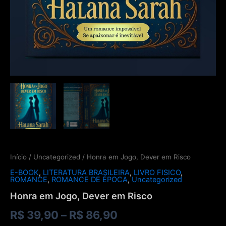
Início
/
Uncategorized
/ Honra em Jogo, Dever em Risco
E-BOOK
,
LITERATURA BRASILEIRA
,
LIVRO FISICO
,
ROMANCE
,
ROMANCE DE ÉPOCA
,
Uncategorized
Honra em Jogo, Dever em Risco
Faixa
R$
39,90
–
R$
86,90