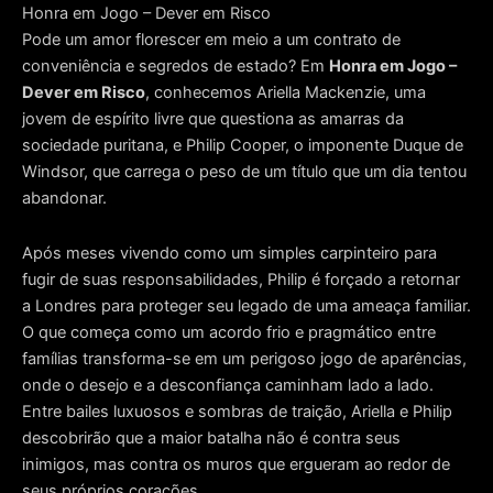
de
Honra em Jogo – Dever em Risco
Pode um amor florescer em meio a um contrato de
preço:
conveniência e segredos de estado? Em
Honra em Jogo –
R$ 39,90
Dever em Risco
, conhecemos Ariella Mackenzie, uma
jovem de espírito livre que questiona as amarras da
através
sociedade puritana, e Philip Cooper, o imponente Duque de
R$ 86,90
Windsor, que carrega o peso de um título que um dia tentou
abandonar.
Após meses vivendo como um simples carpinteiro para
fugir de suas responsabilidades, Philip é forçado a retornar
a Londres para proteger seu legado de uma ameaça familiar
.
O que começa como um acordo frio e pragmático entre
famílias transforma-se em um perigoso jogo de aparências,
onde o desejo e a desconfiança caminham lado a lado
.
Entre bailes luxuosos e sombras de traição, Ariella e Philip
descobrirão que a maior batalha não é contra seus
inimigos, mas contra os muros que ergueram ao redor de
seus próprios corações
.