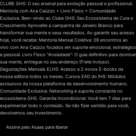
CLUBE GHS: O seu arsenal para evolução pessoal e profissional.
Mentoria com Ana Caúzzo + Livro Físico + Comunidade
Exclusiva.
Bem-vindo ao Clube GHS: Seu Ecossistema de Cura e
Crescimento Aproveite a campanha de Janeiro Branco para
transformar sua mente e seus resultados. Ao garantir seu acesso
hoje, você recebe: Mentoria Mensal Coletiva: 09 encontros ao
vivo com Ana Caúzzo focados em suporte emocional, estratégico
e pessoal. Livro Físico "Ansiedade": O guia definitivo para dominar
sua mente, entregue no seu endereço (Frete Incluso).
Degustações Mensais ELHS: Acesso a 2 novos E-books da
nossa editora todos os meses. Cursos EAD do IHS: Módulos
exclusivos da nossa plataforma de desenvolvimento humano.
Comunidade Exclusiva: Networking e suporte constante no
ecossistema GHS. Garantia Incondicional: Você tem 7 dias para
experimentar todo o conteúdo. Se não fizer sentido para você,
Ir
devolvemos seu investimento.
para
o
Assine pelo Asaas para liberar
conteúdo