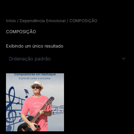
Ir
para
o
Início
/
Dependência Emocional
/ COMPOSIÇÃO
conteúdo
COMPOSIÇÃO
Exibindo um único resultado