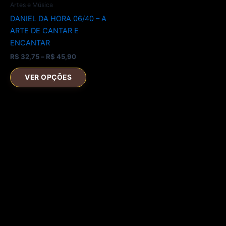
Artes e Música
DANIEL DA HORA 06/40 – A
ARTE DE CANTAR E
ENCANTAR
Faixa
R$
32,75
–
R$
45,90
de
Este
preço:
VER OPÇÕES
produto
R$ 32,75
através
tem
R$ 45,90
várias
variantes.
As
opções
podem
ser
escolhidas
na
página
do